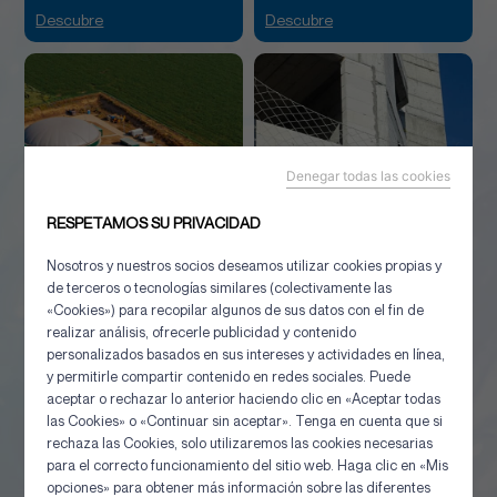
Descubre
Descubre
Denegar todas las cookies
RESPETAMOS SU PRIVACIDAD
Nosotros y nuestros socios deseamos utilizar cookies propias y
Biogás
Red de seguridad
de terceros o tecnologías similares (colectivamente las
Descubre
Descubre
«Cookies») para recopilar algunos de sus datos con el fin de
realizar análisis, ofrecerle publicidad y contenido
personalizados basados en sus intereses y actividades en línea,
y permitirle compartir contenido en redes sociales. Puede
aceptar o rechazar lo anterior haciendo clic en «Aceptar todas
las Cookies» o «Continuar sin aceptar». Tenga en cuenta que si
rechaza las Cookies, solo utilizaremos las cookies necesarias
Panel de gestión de cookies
para el correcto funcionamiento del sitio web. Haga clic en «Mis
opciones» para obtener más información sobre las diferentes