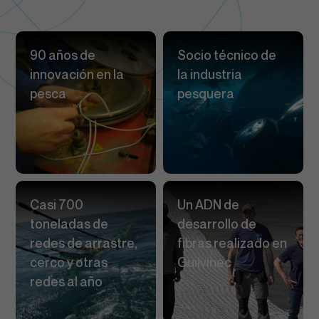
90 años de
Socio técnico de
innovación en la
la industria
pesca
pesquera
Casi 700
Un ADN de
toneladas de
desarrollo de
redes de arrastre,
fibras realizado en
cerco y otras
Guilvinec
redes al año