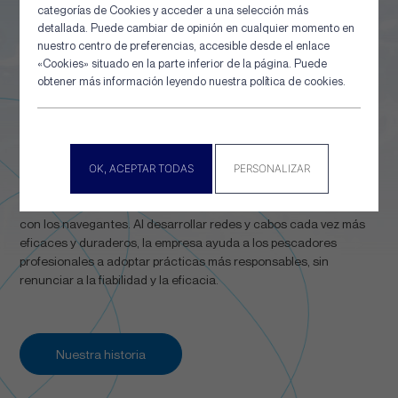
categorías de Cookies y acceder a una selección más
detallada. Puede cambiar de opinión en cualquier momento en
nuestro centro de preferencias, accesible desde el enlace
Aeropuerto
Filetes finos
«Cookies» situado en la parte inferior de la página. Puede
Descubre
Descubre
obtener más información leyendo nuestra política de cookies.
INNOVACIÓN PARA NAVEGANTES
OK, ACEPTAR TODAS
PERSONALIZAR
Le Drezen sitúa la innovación en el centro de su compromiso
con los navegantes. Al desarrollar redes y cabos cada vez más
eficaces y duraderos, la empresa ayuda a los pescadores
profesionales a adoptar prácticas más responsables, sin
renunciar a la fiabilidad y la eficacia.
Nuestra historia