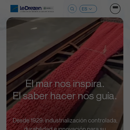
Ouvrir le
Buscar:
El mar nos inspira.
El saber hacer nos guía.
Desde 1929: industrialización controlada,
durabilidad e innovación para su