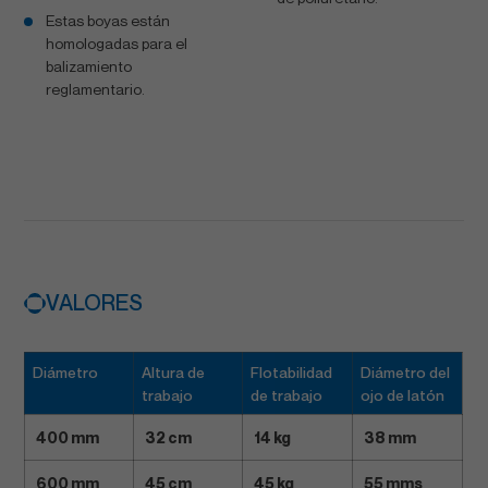
Estas boyas están
homologadas para el
balizamiento
reglamentario.
VALORES
Diámetro
Altura de
Flotabilidad
Diámetro del
trabajo
de trabajo
ojo de latón
400 mm
32 cm
14 kg
38 mm
600 mm
45 cm
45 kg
55 mms