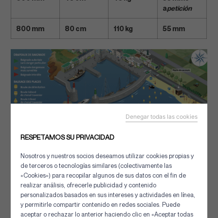
a
petición
800 mm
80 cm
110 kg
55 mm
Denegar todas las cookies
RESPETAMOS SU PRIVACIDAD
Nosotros y nuestros socios deseamos utilizar cookies propias y
de terceros o tecnologías similares (colectivamente las
«Cookies») para recopilar algunos de sus datos con el fin de
realizar análisis, ofrecerle publicidad y contenido
personalizados basados en sus intereses y actividades en línea,
Otras soluciones de la misma
y permitirle compartir contenido en redes sociales. Puede
categoría
aceptar o rechazar lo anterior haciendo clic en «Aceptar todas