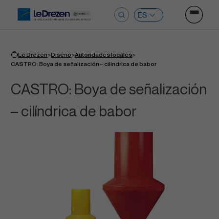
Ouvrir le
Buscar:
>
>
>
Le Drezen
Diseño
Autoridades locales
CASTRO: Boya de señalización – cilíndrica de babor
CASTRO: Boya de señalización
– cilíndrica de babor