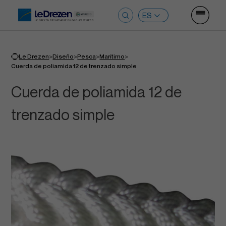
Ouvrir le
Buscar:
>
>
>
>
Le Drezen
Diseño
Pesca
Marítimo
Cuerda de poliamida 12 de trenzado simple
Cuerda de poliamida 12 de
trenzado simple