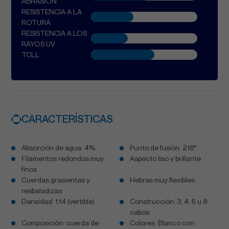
ABRASIÓN
RESISTENCIA A LA
ROTURA
RESISTENCIA A LOS
RAYOS UV
TCLL
CARACTERÍSTICAS
Absorción de agua: 4%.
Punto de fusión: 218°.
Filamentos redondos muy
Aspecto liso y brillante
finos
Cuerdas grasientas y
Hebras muy flexibles
resbaladizas
Densidad: 1,14 (vertible)
Construcción: 3, 4, 6 u 8
cabos.
Composición: cuerda de
Colores: Blanco con