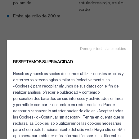
poliamida
rotuladores rojo, azul o
verde
Embalaje: rollo de 200 m
Denegar todas las cookies
RESPETAMOS SU PRIVACIDAD
Nosotros y nuestros socios deseamos utilizar cookies propias y
VALORES
de terceros o tecnologías similares (colectivamente las
«Cookies») para recopilar algunos de sus datos con el fin de
realizar análisis, ofrecerle publicidad y contenido
Diámetro (mm)
Peso (kg/m)
MBF (kN)
personalizados basados en sus intereses y actividades en línea,
y permitirle compartir contenido en redes sociales. Puede
32
610
18
aceptar o rechazar lo anterior haciendo clic en «Aceptar todas
las Cookies» o «Continuar sin aceptar». Tenga en cuenta que si
34
690
20,3
rechaza las Cookies, solo utilizaremos las cookies necesarias
Panel de gestión de cookies
para el correcto funcionamiento del sitio web. Haga clic en «Mis
36
770
22,7
opciones» para obtener más información sobre las diferentes