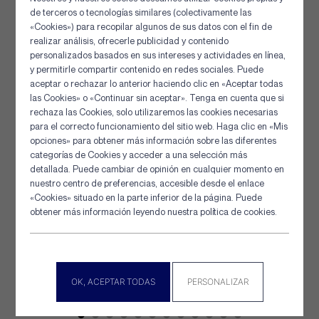
de terceros o tecnologías similares (colectivamente las
«Cookies») para recopilar algunos de sus datos con el fin de
realizar análisis, ofrecerle publicidad y contenido
personalizados basados en sus intereses y actividades en línea,
y permitirle compartir contenido en redes sociales. Puede
aceptar o rechazar lo anterior haciendo clic en «Aceptar todas
las Cookies» o «Continuar sin aceptar». Tenga en cuenta que si
rechaza las Cookies, solo utilizaremos las cookies necesarias
Red luminiscente Brezglow
Panel de gestión de cookies
para el correcto funcionamiento del sitio web. Haga clic en «Mis
opciones» para obtener más información sobre las diferentes
categorías de Cookies y acceder a una selección más
La red BREZGLOW es una innovación de Le Drezen en
detallada. Puede cambiar de opinión en cualquier momento en
polietileno trenzado con 2 hilos...
nuestro centro de preferencias, accesible desde el enlace
«Cookies» situado en la parte inferior de la página. Puede
obtener más información leyendo nuestra política de cookies.
[+] Detalles
OK, ACEPTAR TODAS
PERSONALIZAR