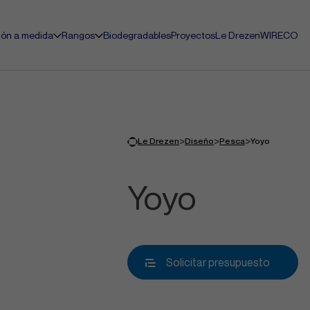
ión a medida
Rangos
Biodegradables
Proyectos
Le Drezen
WIRECO
>
>
>
Le Drezen
Diseño
Pesca
Yoyo
Yoyo
Solicitar presupuesto