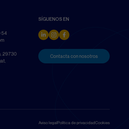
SÍGUENOS EN
0 54
om
un, 29730
Contacta con nosotros
at,
Aviso legal
Política de privacidad
Cookies