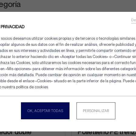
egoría
De
 PRIVACIDAD
 socios deseamos utilizar cookies propias y de terceros o tecnologías similares
pilar algunos de sus datos con el fin de realizar análisis, ofrecerle publicidad
dos en sus intereses y actividades en línea, y permitirle compartir contenido en
hazar lo anterior haciendo clic en «Aceptar todas las Cookies» o «Continuar s
chaza las Cookies, solo utilizaremos las cookies necesarias para el correcto fu
c en «Mis opciones» para obtener más información sobre las diferentes categorí
Panel de gestión de cookies
cción más detallada. Puede cambiar de opinión en cualquier momento en nuest
ible desde el enlace «Cookies» situado en la parte inferior de la página. Puede
 nuestra política de cookies.
OK, ACEPTAR TODAS
PERSONALIZAR
edor doble
Polietileno PE tren