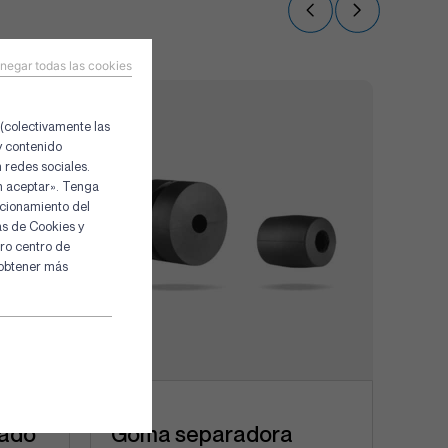
negar todas las cookies
 (colectivamente las
 y contenido
 redes sociales.
in aceptar». Tenga
ncionamiento del
as de Cookies y
ro centro de
 obtener más
zado
Goma separadora
Ala