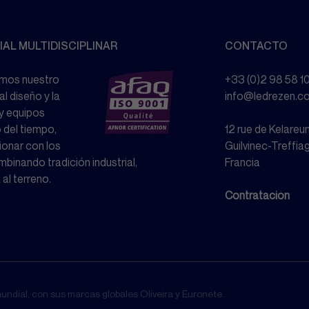
IAL MULTIDISCIPLINAR
CONTACTO
imos nuestro
+33 (0)2 98 58 1
l diseño y la
info@ledrezen.c
 y equipos
 del tiempo,
12 rue de Kelare
onar con los
Guilvinec-Treffiag
mbinando tradición industrial,
Francia
 al terreno.
Contratación
undial, con sus marcas globales Oliveira y Euronete.