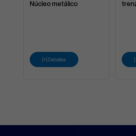
Núcleo metálico
tren
[+] Detalles