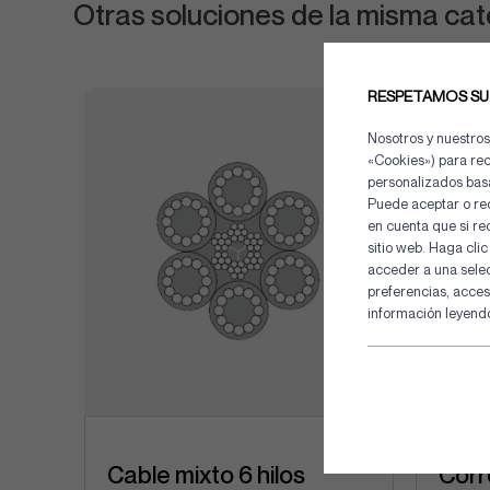
Otras soluciones de la misma cat
RESPETAMOS SU
Nosotros y nuestros
«Cookies») para reco
personalizados basa
Puede aceptar o rec
en cuenta que si re
sitio web. Haga cli
acceder a una sele
preferencias, acces
información leyendo
Cable mixto 6 hilos
Corr