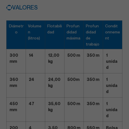
VALORES
Diámetr
Volume
Flotabili
Profun
Profun
Condit
o
n
dad
didad
didad
onneme
(litros)
máxima
de
nt
trabajo
300
14
12,00
500 m
350 m
1
mm
kg
unida
d
360
24
24,00
500m
350 m
1
mm
kg
unida
d
450
47
35,60
500 m
350 m
1
mm
kg
unida
d
200
4
3,50
800 m
560 m
Bolsa