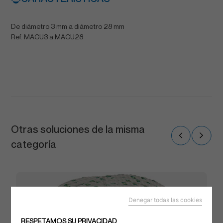
De diámetro 3 mm a diámetro 28 mm
Ref. MACU3 a MACU28
Otras soluciones de la misma
categoría
Denegar todas las cookies
RESPETAMOS SU PRIVACIDAD