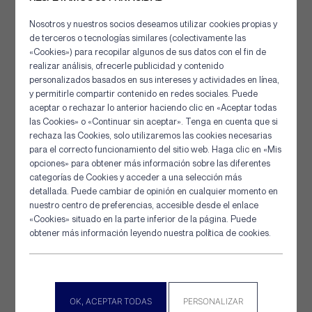
Nosotros y nuestros socios deseamos utilizar cookies propias y
de terceros o tecnologías similares (colectivamente las
«Cookies») para recopilar algunos de sus datos con el fin de
realizar análisis, ofrecerle publicidad y contenido
personalizados basados en sus intereses y actividades en línea,
y permitirle compartir contenido en redes sociales. Puede
aceptar o rechazar lo anterior haciendo clic en «Aceptar todas
las Cookies» o «Continuar sin aceptar». Tenga en cuenta que si
rechaza las Cookies, solo utilizaremos las cookies necesarias
Panel de gestión de cookies
para el correcto funcionamiento del sitio web. Haga clic en «Mis
opciones» para obtener más información sobre las diferentes
Cable de hundimiento Eurosteel
categorías de Cookies y acceder a una selección más
detallada. Puede cambiar de opinión en cualquier momento en
nuestro centro de preferencias, accesible desde el enlace
Canales especiales para cajas Este producto está
«Cookies» situado en la parte inferior de la página. Puede
diseñado específicamente para la fabricación de redes
obtener más información leyendo nuestra política de cookies.
de...
[+] Detalles
OK, ACEPTAR TODAS
PERSONALIZAR