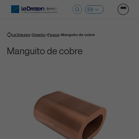
Ouvrir le
Buscar:
>
>
>
Le Drezen
Diseño
Pesca
Manguito de cobre
Manguito de cobre