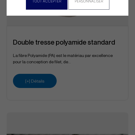
TOUT ACCEPTER
PERSONNALISER
Double tresse polyamide standard
La fibre Polyamide (PA) est le matériau par excellence
pour la conception de filet, de...
[+] Détails