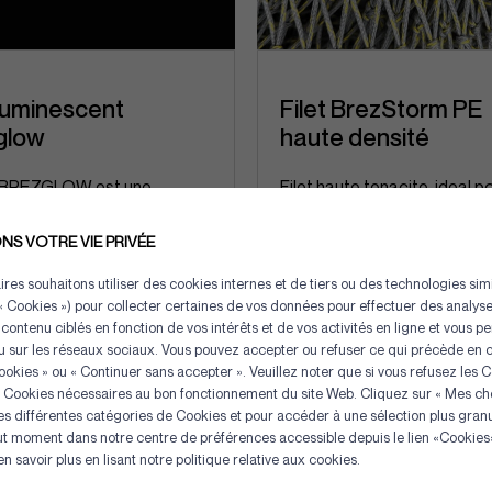
 luminescent
Filet BrezStorm PE
glow
haute densité
et BREZGLOW est une
Filet haute tenacite, ideal p
ion Le Drezen en tresse
applications nécessitant un
ylène comprenant 2 brins
résistance maximale à la ru
S VOTRE VIE PRIVÉE
cents...
et...
res souhaitons utiliser des cookies internes et de tiers ou des technologies simi
« Cookies ») pour collecter certaines de vos données pour effectuer des analyses
 contenu ciblés en fonction de vos intérêts et de vos activités en ligne et vous p
+] Détails
[+] Détails
 sur les réseaux sociaux. Vous pouvez accepter ou refuser ce qui précède en c
ookies » ou « Continuer sans accepter ». Veuillez noter que si vous refusez les 
es Cookies nécessaires au bon fonctionnement du site Web. Cliquez sur « Mes cho
Panneau de gestion des cookie
les différentes catégories de Cookies et pour accéder à une sélection plus gran
ut moment dans notre centre de préférences accessible depuis le lien «Cookies»
 savoir plus en lisant notre politique relative aux cookies.