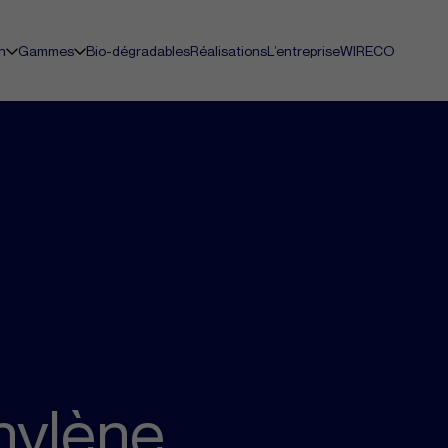
n
Gammes
Bio-dégradables
Réalisations
L’entreprise
WIRECO
thylène