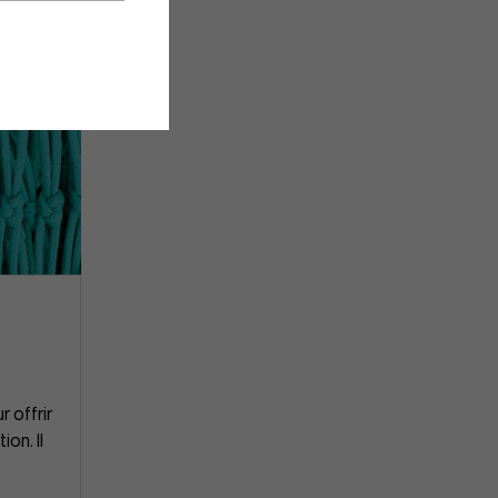
r offrir
on. Il