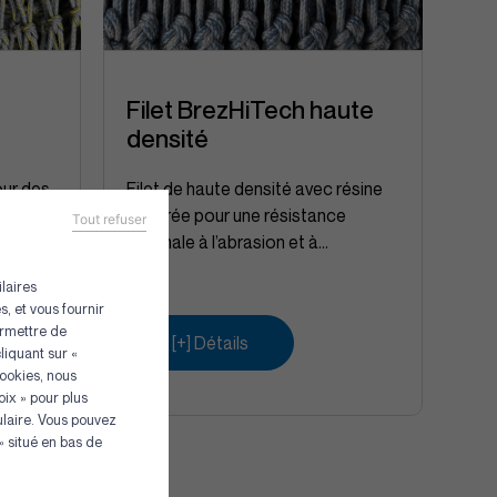
Filet BrezHiTech haute
densité
our des
Filet de haute densité avec résine
e
intégrée pour une résistance
Tout refuser
pture
optimale à l’abrasion et à...
laires
, et vous fournir
ermettre de
[+] Détails
liquant sur «
Cookies, nous
ix » pour plus
s
ulaire. Vous pouvez
 situé en bas de