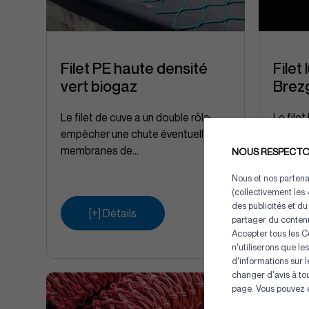
Filet PE haute densité
Filet
vert biogaz
Brez
Le filet de cuve a un double rôle:
Le fil
empêcher une chute éventuelle des
innovat
membranes de...
polyéth
NOUS RESPECTON
lumines
Nous et nos partenai
(collectivement les 
des publicités et du
[+] Détails
[
partager du contenu
Accepter tous les C
n'utiliserons que l
d'informations sur 
changer d'avis à to
page. Vous pouvez en