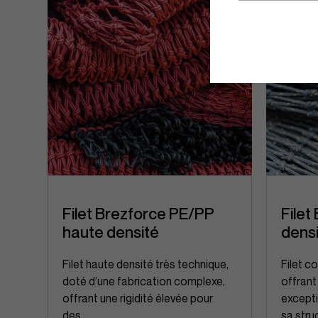
Filet Brezforce PE/PP
Filet
haute densité
dens
Filet haute densité très technique,
Filet c
doté d’une fabrication complexe,
offrant
offrant une rigidité élevée pour
excepti
des...
sa struc