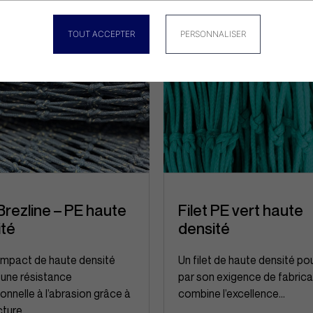
TOUT ACCEPTER
PERSONNALISER
 Brezline – PE haute
Filet PE vert haute
ité
densité
ompact de haute densité
Un filet de haute densité pou
 une résistance
par son exigence de fabricati
onnelle à l’abrasion grâce à
combine l’excellence...
ture...