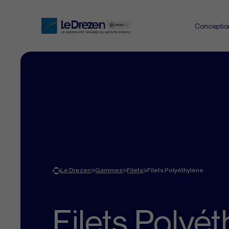
Conceptio
>
>
>
Le Drezen
Gammes
Filets
Filets Polyéthylène
Filets Polyé