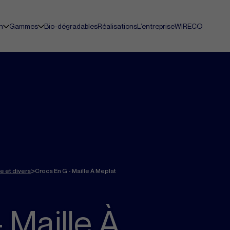
n
Gammes
Bio-dégradables
Réalisations
L’entreprise
WIRECO
>
ge et divers
Crocs En G - Maille À Meplat
 Maille À