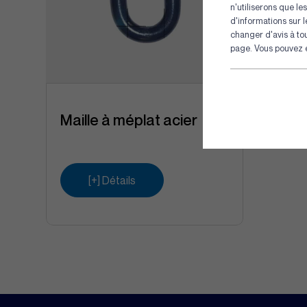
n'utiliserons que l
d'informations sur 
changer d'avis à to
page. Vous pouvez en
Maille à méplat acier
[+] Détails