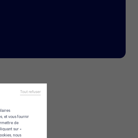
Tout refuser
laires
, et vous fournir
ermettre de
liquant sur «
Cookies, nous