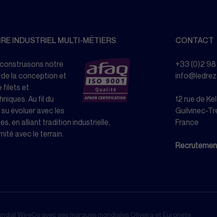
RE INDUSTRIEL MULTI-MÉTIERS
CONTACT
 construisons notre
+33 (0)2 98
 de la conception et
info@ledre
 filets et
niques. Au fil du
12 rue de K
su évoluer avec les
Guilvinec-Tr
s, en alliant tradition industrielle,
France
mité avec le terrain.
Recrutemen
dial WireCo avec ses marques mondiales Oliveira et Euronete.