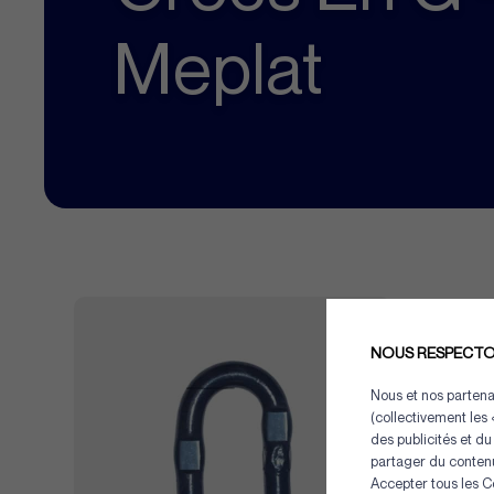
Meplat
NOUS RESPECTON
Nous et nos partenai
(collectivement les 
des publicités et du
partager du contenu
Accepter tous les C