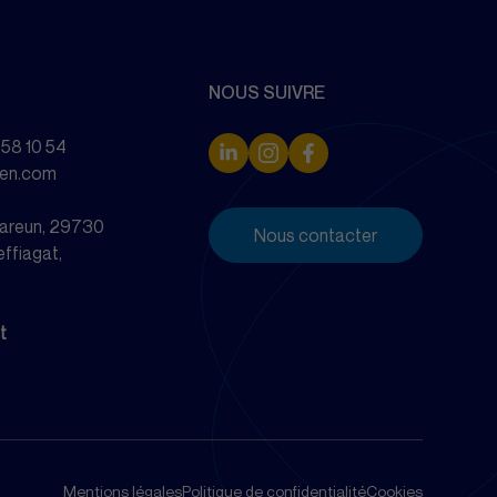
NOUS SUIVRE
 58 10 54
zen.com
elareun, 29730
Nous contacter
effiagat,
t
Mentions légales
Politique de confidentialité
Cookies