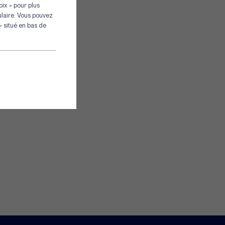
ix » pour plus
s
ulaire. Vous pouvez
 situé en bas de