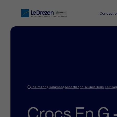
Conceptio
>
>
Le Drezen
Gammes
Accastillage, Quincaillerie, Outilla
Crocs En G -