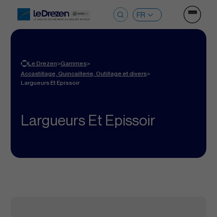
Ouvrir le
Rechercher :
>
>
Le Drezen
Gammes
>
Accastillage, Quincaillerie, Outillage et divers
Largueurs Et Epissoir
Largueurs Et Epissoir