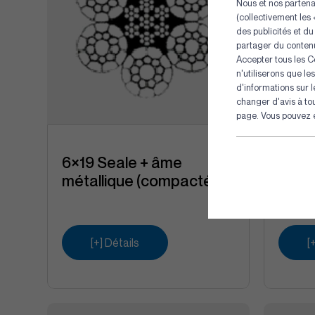
Nous et nos partenai
(collectivement les 
des publicités et du
partager du contenu
Accepter tous les C
n'utiliserons que l
d'informations sur 
changer d'avis à to
page. Vous pouvez en
6×19 Seale + âme
6X36
métallique (compacté)
+ âme
[+] Détails
[