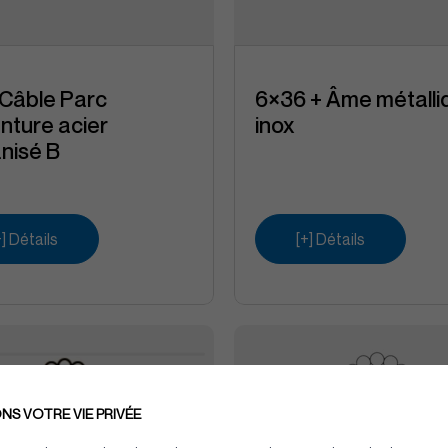
 Câble Parc
6×36 + Âme métalli
nture acier
inox
nisé B
+] Détails
[+] Détails
S VOTRE VIE PRIVÉE