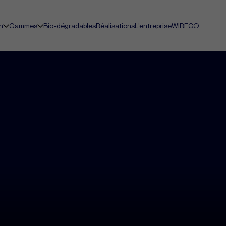
n
Gammes
Bio-dégradables
Réalisations
L’entreprise
WIRECO