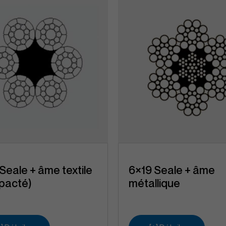
Seale + âme textile
6×19 Seale + âme
pacté)
métallique