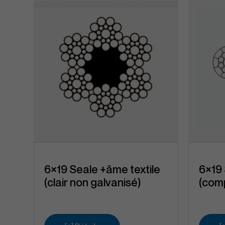
6×19 Seale +âme textile
6×19 
(clair non galvanisé)
(com