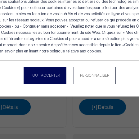
res souhaitons utiliser des cookies internes et de tiers ou des technologies simi
« Cookies ») pour collecter certaines de vos données pour effectuer des analyses
 contenu ciblés en fonction de vos intérêts et de vos activités en ligne et vous p
 sur les réseaux sociaux. Vous pouvez accepter ou refuser ce qui précède en c
ookies » ou « Continuer sans accepter ». Veuillez noter que si vous refusez les 
es Cookies nécessaires au bon fonctionnement du site Web. Cliquez sur « Mes cho
Panneau de gestion des cookie
les différentes catégories de Cookies et pour accéder à une sélection plus gran
ut moment dans notre centre de préférences accessible depuis le lien «Cookies»
 savoir plus en lisant notre politique relative aux cookies.
 Warrington-Seale
6X36 Warrington-S
TOUT ACCEPTER
PERSONNALISER
 métallique
+ âme textile
+] Détails
[+] Détails