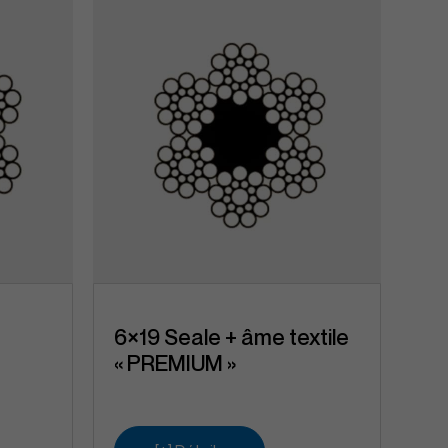
6×19 Seale + âme textile
« PREMIUM »