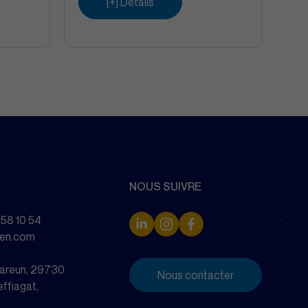
[+] Détails
NOUS SUIVRE
 58 10 54
zen.com
elareun, 29730
Nous contacter
effiagat,