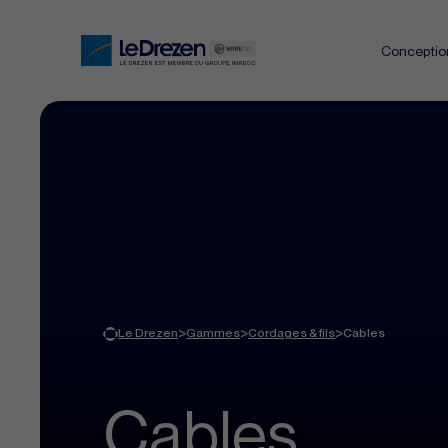
Conceptio
>
>
>
Le Drezen
Gammes
Cordages & fils
Cables
Cables