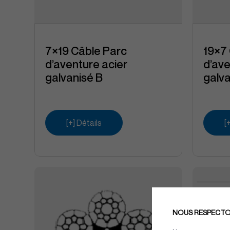
7×19 Câble Parc
19×7
d’aventure acier
d’ave
galvanisé B
galva
[+] Détails
[
NOUS RESPECTON