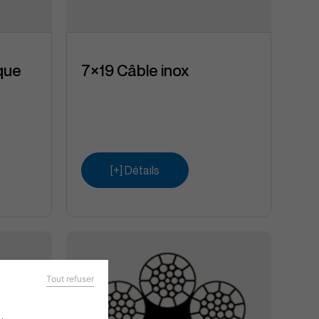
que
7×19 Câble inox
[+] Détails
Tout refuser