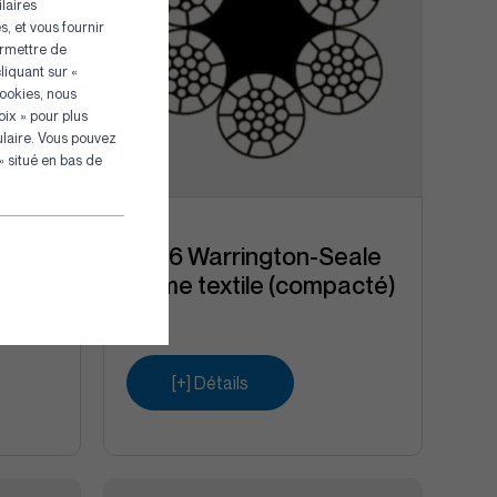
laires
, et vous fournir
ermettre de
liquant sur «
Cookies, nous
ix » pour plus
s
ulaire. Vous pouvez
 situé en bas de
eale
6×26 Warrington-Seale
+ âme textile (compacté)
[+] Détails