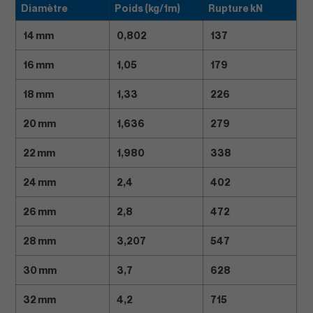
Diamètre
Poids (kg/1m)
Rupture kN
14 mm
0,802
137
16 mm
1,05
179
18 mm
1,33
226
20 mm
1,636
279
22 mm
1,980
338
24 mm
2,4
402
26 mm
2,8
472
28 mm
3,207
547
30 mm
3,7
628
32 mm
4,2
715