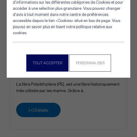
d'informations sur les différentes catégories de Cookies et pour
accéder à une sélection plus granulaire. Vous pouvez changer
d'avis à tout moment dans notre centre de préférences
accessible depuis le lien «Cookies» situé en bas de page. Vous
pouvez en savoir plus en lisant notre politique relative aux
cookies.
Cordage Câblé Polyéthylène 3
TOUT ACCEPTER
PERSONNALISER
Torons
La fibre Polyéthylène (PE), est une fibre historiquement
très utilisée par les marins. Grâce à...
[+] Détails