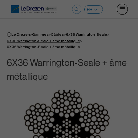
Ouvrir le
Rechercher :
>
>
>
>
Le Drezen
Gammes
Câbles
6x36 Warrington-Seale
>
6X36 Warrington-Seale + âme métallique
6X36 Warrington-Seale + âme métallique
6X36 Warrington-Seale + âme
métallique