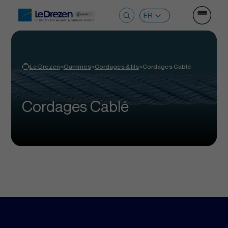
Ouvrir le
Rechercher :
>
>
>
Le Drezen
Gammes
Cordages & fils
Cordages Cablé
Cordages Cablé