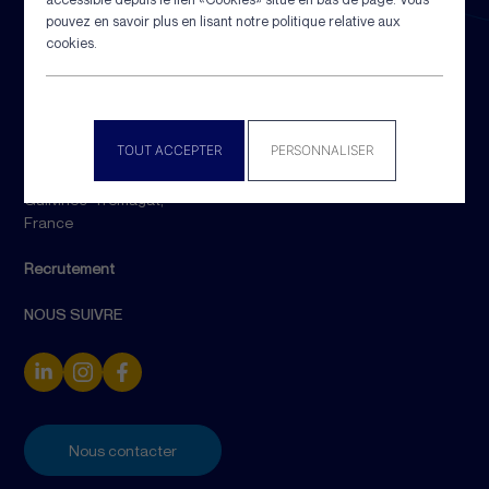
proximité avec le terrain.
pouvez en savoir plus en lisant notre politique relative aux
cookies.
CONTACT
+33 (0)2 98 58 10 54
info@ledrezen.com
TOUT ACCEPTER
PERSONNALISER
12 rue de Kelareun, 29730
Guilvinec-Treffiagat,
France
Recrutement
NOUS SUIVRE
Nous contacter