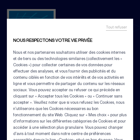
Tout refuser
NOUS RESPECTONS VOTRE VIE PRIVÉE
Nous et nos partenaires souhaitons utiliser des cookies internes
et de tiers ou des technologies similaires (collectivement les «
Cookies ») pour collecter certaines de vos données pour
effectuer des analyses, et vous fournir des publicités et du
contenu ciblés en fonction de vos intérêts et de vos activités en
ligne et vous permettre de partager du contenu sur les réseaux
VOTRE PARTENAIRE INDUSTRIEL MULTI-MÉTIERS
sociaux. Vous pouvez accepter ou refuser ce qui précède en
cliquant sur « Accepter tous les Cookies » ou « Continuer sans
accepter ». Veuillez noter que si vous refusez les Cookies, nous
Depuis 1929, nous construisons notre savoir-
n'utiliserons que les Cookies nécessaires au bon
faire autour de la conception et de la
Panneau de gestion des cookies
fonctionnement du site Web. Cliquez sur « Mes choix » pour plus
fabrication de filets et d’équipements
d'informations sur les différentes catégories de Cookies et pour
techniques. Au fil du temps, nous avons su
accéder à une sélection plus granulaire. Vous pouvez changer
évoluer avec les métiers et les usages, en
d'avis à tout moment dans notre centre de préférences
alliant tradition industrielle, innovation et
accessible depuis le lien «Cookies» situé en bas de page. Vous