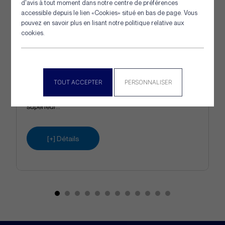
d'avis à tout moment dans notre centre de préférences
accessible depuis le lien «Cookies» situé en bas de page. Vous
pouvez en savoir plus en lisant notre politique relative aux
cookies.
Flotteur EVA pour sennes à
sardines et à thons
TOUT ACCEPTER
PERSONNALISER
Les flotteurs en E.V.A. sont fabriqués à partir
d’éthylène-acétate de vinyle (E.V.A.), un matériau
supérieur...
[+] Détails