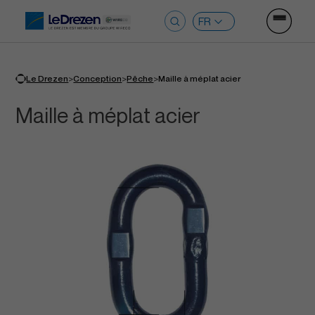
Ouvrir le
Rechercher :
>
>
>
Le Drezen
Conception
Pêche
Maille à méplat acier
Maille à méplat acier