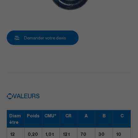
Demander votre devis
VALEURS
Diam
Poids
CMU*
CR
A
B
C
ètre
12
0,20
1,0 t
12 t
70
30
10