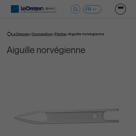
Ouvrir le
Rechercher :
>
>
>
Le Drezen
Conception
Pêche
Aiguille norvégienne
Aiguille norvégienne