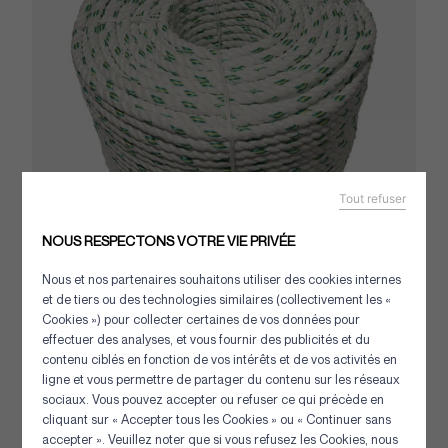
Tout refuser
NOUS RESPECTONS VOTRE VIE PRIVÉE
Nous et nos partenaires souhaitons utiliser des cookies internes
Cordage Eurosteel câblé coulant
et de tiers ou des technologies similaires (collectivement les «
Cookies ») pour collecter certaines de vos données pour
Spécial Filières de Casiers Ce produit est
effectuer des analyses, et vous fournir des publicités et du
spécifiquement destiné à la confection de filières
contenu ciblés en fonction de vos intérêts et de vos activités en
(casiers,...
ligne et vous permettre de partager du contenu sur les réseaux
sociaux. Vous pouvez accepter ou refuser ce qui précède en
cliquant sur « Accepter tous les Cookies » ou « Continuer sans
accepter ». Veuillez noter que si vous refusez les Cookies, nous
[+] Détails