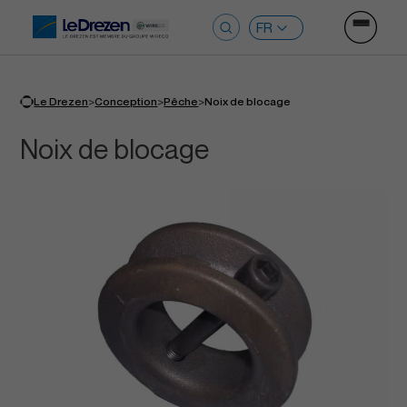
Ouvrir le
Rechercher :
>
>
>
Le Drezen
Conception
Pêche
Noix de blocage
Noix de blocage