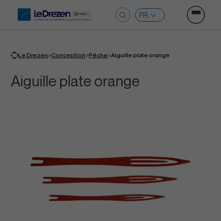
Ouvrir le
Rechercher :
>
>
>
Le Drezen
Conception
Pêche
Aiguille plate orange
Aiguille plate orange