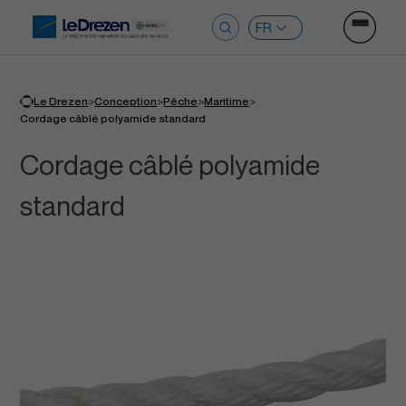
Ouvrir le
Rechercher :
>
>
>
>
Le Drezen
Conception
Pêche
Maritime
Cordage câblé polyamide standard
Cordage câblé polyamide
standard