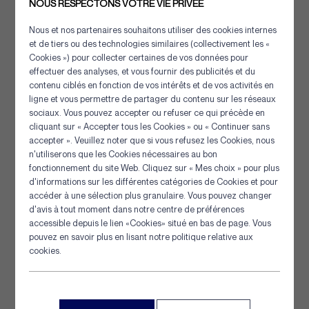
NOUS RESPECTONS VOTRE VIE PRIVÉE
14
121
40,0
4,08
Nous et nos partenaires souhaitons utiliser des cookies internes
16
158
51,9
5,29
et de tiers ou des technologies similaires (collectivement les «
Cookies ») pour collecter certaines de vos données pour
18
200
64,3
6,55
effectuer des analyses, et vous fournir des publicités et du
contenu ciblés en fonction de vos intérêts et de vos activités en
20
247
79,2
8,07
ligne et vous permettre de partager du contenu sur les réseaux
sociaux. Vous pouvez accepter ou refuser ce qui précède en
22
299
94,0
9,58
cliquant sur « Accepter tous les Cookies » ou « Continuer sans
accepter ». Veuillez noter que si vous refusez les Cookies, nous
24
355
112
11,4
n'utiliserons que les Cookies nécessaires au bon
Panneau de gestion des cookies
fonctionnement du site Web. Cliquez sur « Mes choix » pour plus
26
417
129
13,1
d'informations sur les différentes catégories de Cookies et pour
accéder à une sélection plus granulaire. Vous pouvez changer
28
484
149
15,2
d'avis à tout moment dans notre centre de préférences
accessible depuis le lien «Cookies» situé en bas de page. Vous
pouvez en savoir plus en lisant notre politique relative aux
30
555
169
17,2
cookies.
32
632
192
19,6
36
800
240
24,5