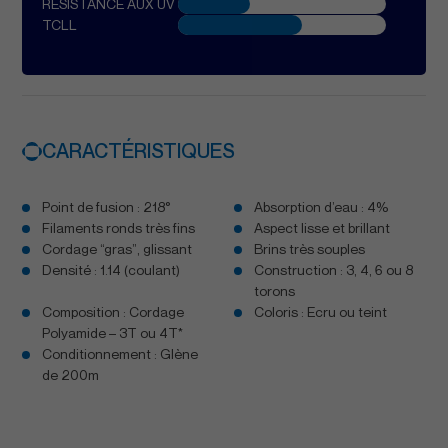
RÉSISTANCE AUX UV
TCLL
CARACTÉRISTIQUES
Point de fusion : 218°
Absorption d’eau : 4%
Filaments ronds très fins
Aspect lisse et brillant
Cordage “gras”, glissant
Brins très souples
Densité : 1.14 (coulant)
Construction : 3, 4, 6 ou 8
torons
Composition : Cordage
Coloris : Ecru ou teint
Polyamide – 3T ou 4T*
Conditionnement : Glène
de 200m