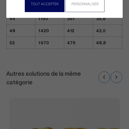
TOUT ACCEPTER
PERSONNALISER
40
987
294
30,0
44
1 190
351
35,8
48
1 420
412
42,0
52
1 670
479
48,8
Autres solutions de la même
catégorie