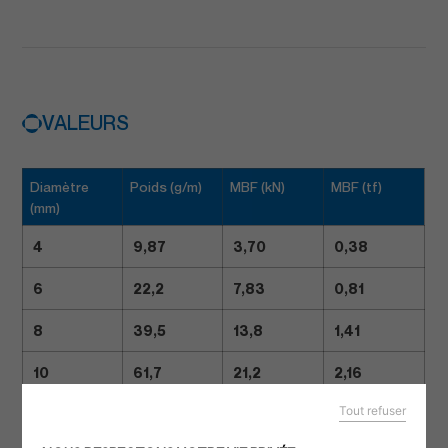
VALEURS
Diamètre
Poids (g/m)
MBF (kN)
MBF (tf)
(mm)
4
9,87
3,70
0,38
6
22,2
7,83
0,81
8
39,5
13,8
1,41
10
61,7
21,2
2,16
Tout refuser
12
88,8
30,1
3,07